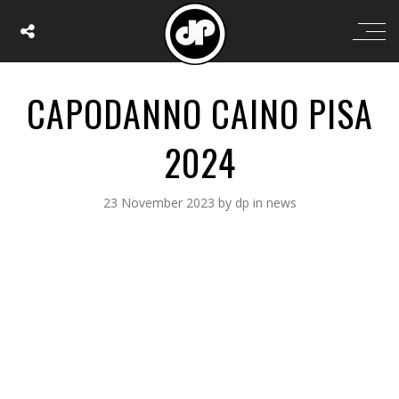
CAPODANNO CAINO PISA
2024
23 November 2023
by
dp
in
news