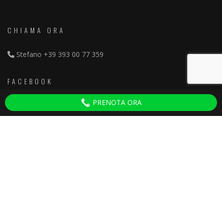
CHIAMA ORA
Stefano
+39 393 00 77 359
FACEBOOK
PRENOTA ORA
Discoteche Pisa
ULTIMI ARTICOLI
Serate per Adulti Villa del Colle
30 September 2025