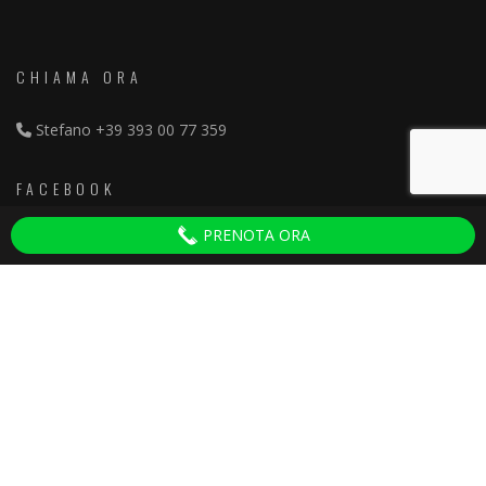
CHIAMA ORA
Stefano
+39 393 00 77 359
FACEBOOK
PRENOTA ORA
Discoteche Pisa
ULTIMI ARTICOLI
Serate per Adulti Villa del Colle
30 September 2025