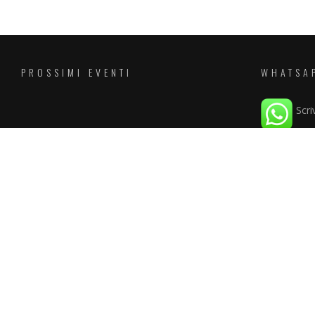
PROSSIMI EVENTI
WHATSA
Scri
EMAIL
info@discot
POLICY
Privacy Poli
Cookie Poli