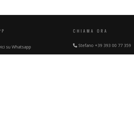
PP
CHIAMA ORA
Stefano
+39 393 00 77 359
vici su Whatsapp
FACEBOOK
echepisa.it
Discoteche Pisa
cy
cy