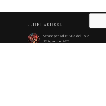
ULTIMI ARTICOLI
Serate per Adulti Villa del Colle
30 September 2025
Ganesha 2024 Tinì
27 February 2024
Capodanno Pisa 2024
18 December 2023
Capodanno Caino Pisa 2024
23 November 2023