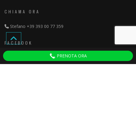
CHIAMA ORA
Stefano
+39 393 00 77 359
FACEBOOK
PRENOTA ORA
Discoteche Pisa
ULTIMI ARTICOLI
Serate per Adulti Villa del Colle
30 September 2025
Ganesha 2024 Tinì