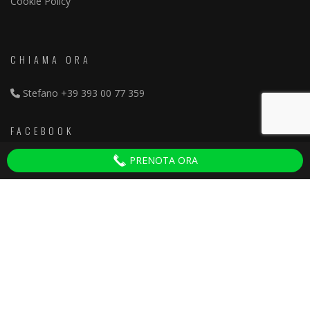
Cookie Policy
CHIAMA ORA
Stefano
+39 393 00 77 359
FACEBOOK
PRENOTA ORA
Discoteche Pisa
ULTIMI ARTICOLI
Serate per Adulti Villa del Colle
30 September 2025