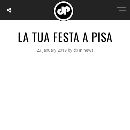
LA TUA FESTA A PISA
23 January 2019
by
dp
in
news