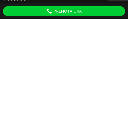
PRENOTA ORA
Discoteche Pisa
ULTIMI ARTICOLI
Serate per Adulti Villa del Colle
30 September 2025
Ganesha 2024 Tinì
27 February 2024
Capodanno Pisa 2024
18 December 2023
Capodanno Caino Pisa 2024
23 November 2023