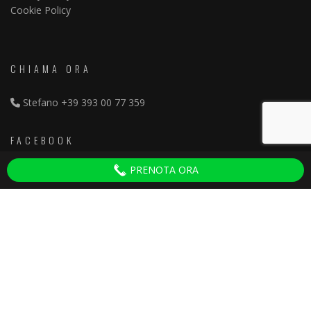
Cookie Policy
CHIAMA ORA
Stefano
+39 393 00 77 359
FACEBOOK
PRENOTA ORA
Discoteche Pisa
ULTIMI ARTICOLI
Serate per Adulti Villa del Colle