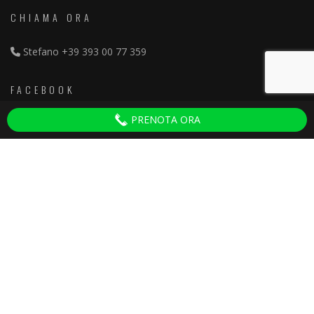
CHIAMA ORA
Stefano
+39 393 00 77 359
FACEBOOK
PRENOTA ORA
Discoteche Pisa
ULTIMI ARTICOLI
Serate per Adulti Villa del Colle
30 September 2025
Ganesha 2024 Tinì
27 February 2024