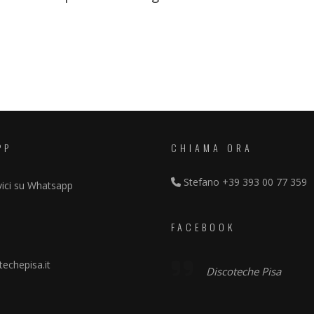
PP
CHIAMA ORA
Stefano
+39 393 00 77 359
vici su Whatsapp
FACEBOOK
echepisa.it
Discoteche Pisa