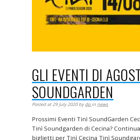
GLI EVENTI DI AGOS
SOUNDGARDEN
Posted at 29 July 2020
by
dp
in
news
Prossimi Eventi Tinì SoundGarden Cecin
Tinì Soundgarden di Cecina? Continua a
biglietti per Tinì Cecina Tinì Soundga