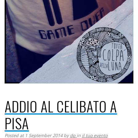
ADDIO AL CELIBATO A
PISA
Posted at 1 September 2014
by
dp
in
il tuo evento