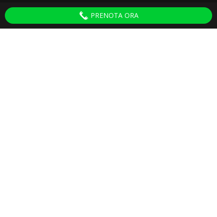
PRENOTA ORA
Discoteche Pisa
ULTIMI ARTICOLI
Serate per Adulti Villa del Colle
30 September 2025
Ganesha 2024 Tinì
27 February 2024
Capodanno Pisa 2024
18 December 2023
Capodanno Caino Pisa 2024
23 November 2023