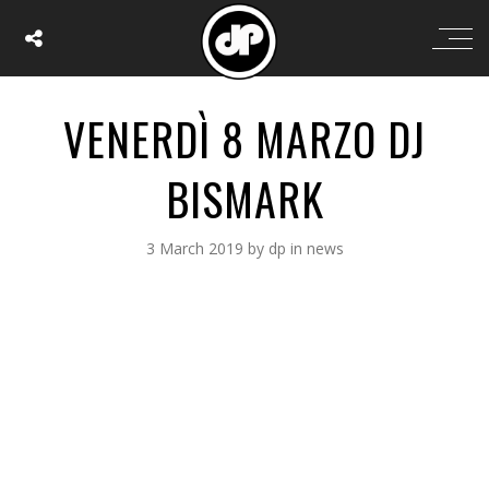
VENERDÌ 8 MARZO DJ
BISMARK
3 March 2019
by
dp
in
news