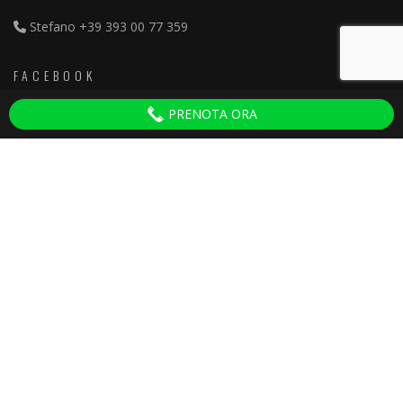
Stefano
+39 393 00 77 359
FACEBOOK
PRENOTA ORA
Discoteche Pisa
ULTIMI ARTICOLI
Serate per Adulti Villa del Colle
30 September 2025
Ganesha 2024 Tinì
27 February 2024
Capodanno Pisa 2024