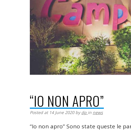
“IO NON APRO”
Posted at 14 June 2020
by
dp
in
news
“Io non apro” Sono state queste le paro