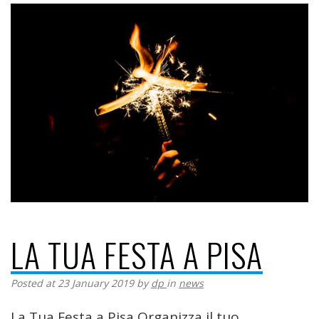
LA TUA FESTA A PISA
Posted at 23 January 2019
by
dp
in
news
La Tua Festa a Pisa Organizza il tuo