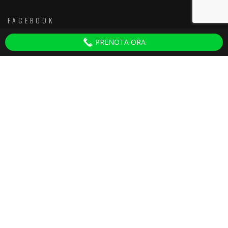
FACEBOOK
PRENOTA ORA
Discoteche Pisa
ULTIMI ARTICOLI
Serate per Adulti Villa del Colle
30 September 2025
Ganesha 2024 Tinì
27 February 2024
Capodanno Pisa 2024
18 December 2023